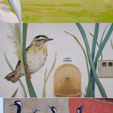
.
Pioc Salvatge
ENCYCLOPAEDIA
.
Boscarla D’Aigua
ENCYCLOPAEDIA