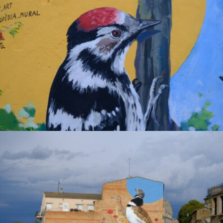
.
Bito Comú
ENCYCLOPAEDIA
.
Picot Garser Petit
ENCYCLOPAEDIA