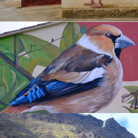
.
Ànec Blanc
ENCYCLOPAEDIA
.
Durbec
ENCYCLOPAEDIA