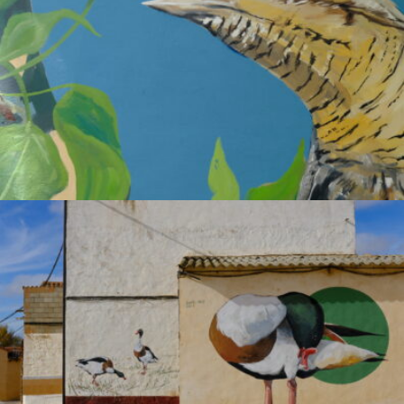
.
Colltort
ENCYCLOPAEDIA