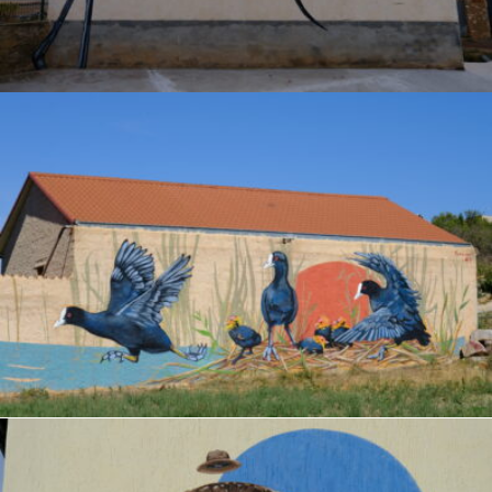
.
Bec D’Alena
ENCYCLOPAEDIA
.
Fotja
ENCYCLOPAEDIA