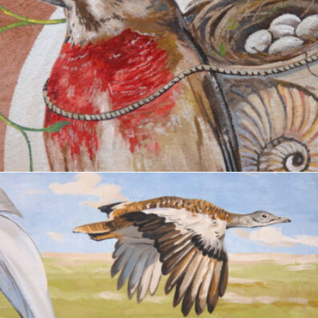
.
Passarell
ENCYCLOPAEDIA