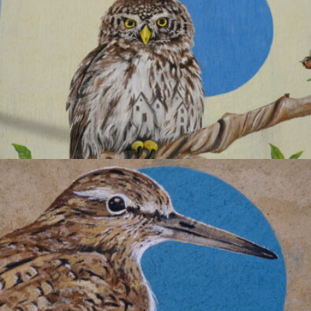
.
Mussolet Eurasiàtic
ENCYCLOPAEDIA