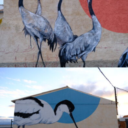
.
Grua
ENCYCLOPAEDIA