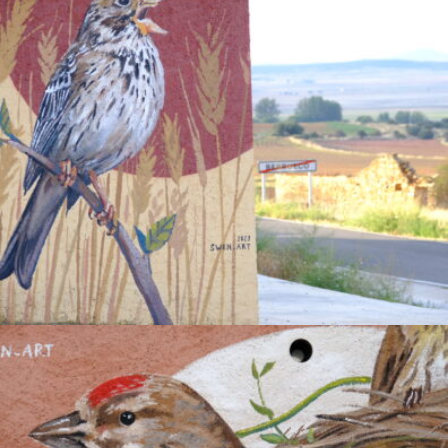
.
Mallerenga Emplomallada
ENCYCLOPAEDIA
.
Cruixidell
ENCYCLOPAEDIA