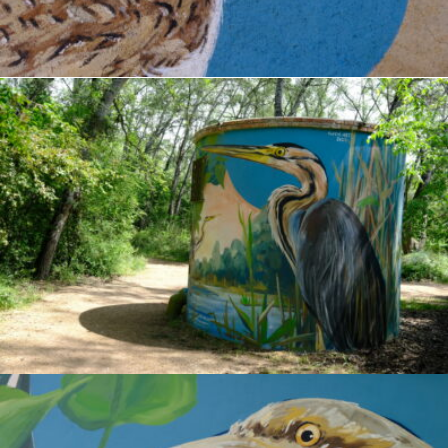
.
Xivitona
ENCYCLOPAEDIA
.
Agró Roig
ENCYCLOPAEDIA