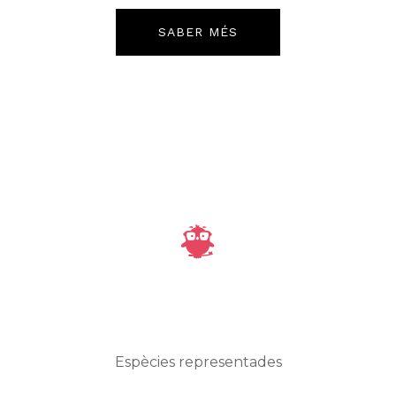
SABER MÉS
Espècies representades