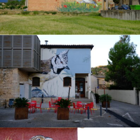
.
Sisó
ENCYCLOPAEDIA