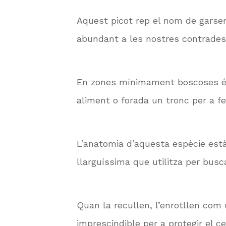
Aquest picot rep el nom de garser
abundant a les nostres contrade
En zones mínimament boscoses és f
aliment o forada un tronc per a fe
L’anatomia d’aquesta espècie està
llarguíssima que utilitza per busc
Quan la recullen, l’enrotllen com
imprescindible per a protegir el c