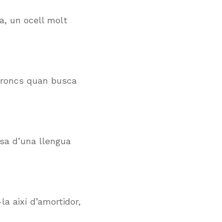
a, un ocell molt
 troncs quan busca
sa d’una llengua
a així d’amortidor,