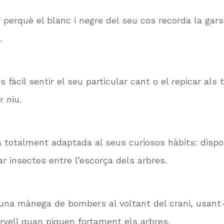
 perquè el blanc i negre del seu cos recorda la gars
s.
àcil sentir el seu particular cant o el repicar als
r niu.
 totalment adaptada al seus curiosos hàbits: dispo
ar insectes entre l’escorça dels arbres.
 una mànega de bombers al voltant del crani, usant-l
ervell quan piquen fortament els arbres.