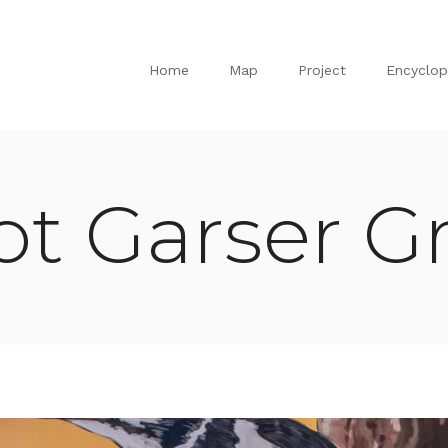
Home
Map
Project
Encyclop
ot Garser G