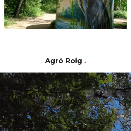
Agró Roig
.