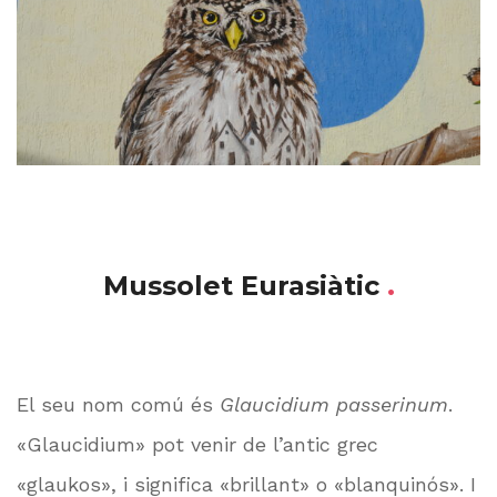
Mussolet Eurasiàtic
.
El seu nom comú és
Glaucidium passerinum
.
«Glaucidium» pot venir de l’antic grec
«glaukos», i significa «brillant» o «blanquinós». I