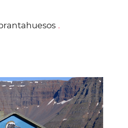
brantahuesos
.