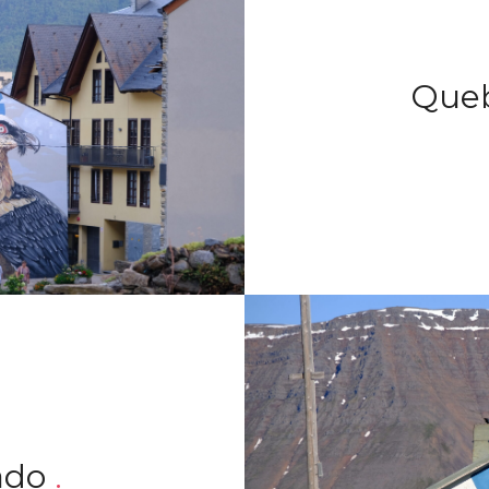
Que
rado
.