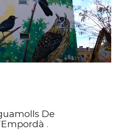
guamolls De
’Empordà
.