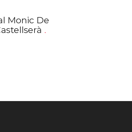
al Monic De
astellserà
.