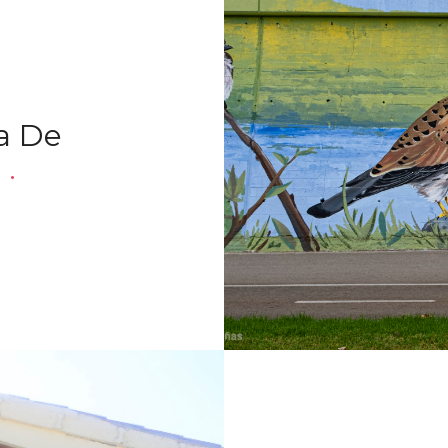
a De
t
.