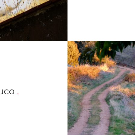
ruco
.