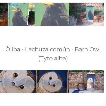
Òliba · Lechuza común · Barn Owl
(Tyto alba)