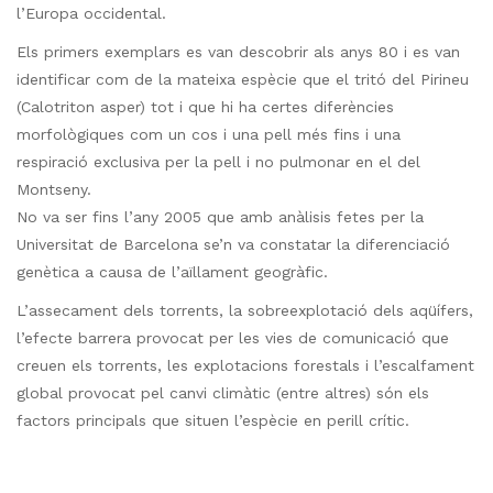
l’Europa occidental.
Els primers exemplars es van descobrir als anys 80 i es van
identificar com de la mateixa espècie que el tritó del Pirineu
(Calotriton asper) tot i que hi ha certes diferències
morfològiques com un cos i una pell més fins i una
respiració exclusiva per la pell i no pulmonar en el del
Montseny.
No va ser fins l’any 2005 que amb anàlisis fetes per la
Universitat de Barcelona se’n va constatar la diferenciació
genètica a causa de l’aïllament geogràfic.
L’assecament dels torrents, la sobreexplotació dels aqüífers,
l’efecte barrera provocat per les vies de comunicació que
creuen els torrents, les explotacions forestals i l’escalfament
global provocat pel canvi climàtic (entre altres) són els
factors principals que situen l’espècie en perill crític.