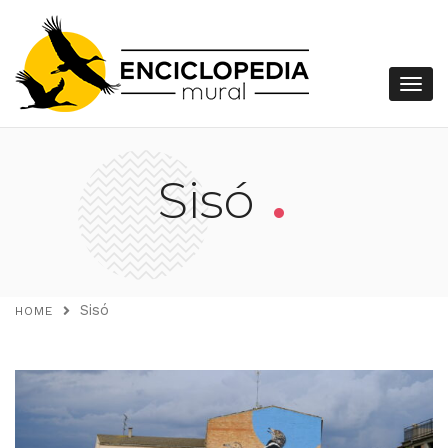
.
Sisó
Sisó
HOME